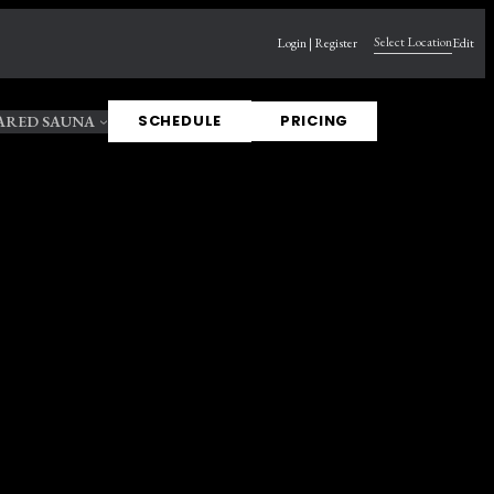
Select Location
Login | Register
Edit
SCHEDULE
PRICING
ARED SAUNA