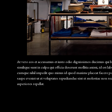
At vero eos et accusamus et iusto odio dignissimos ducimus qui bl
similique sunt in culpa qui officia deserunt mollitia animi, id est
cumque nihil impedit quo minus id quod maxime placeat facere po
saepe eveniet ut et voluptates repudiandae sint et molestiae non r
asperiores repellat.