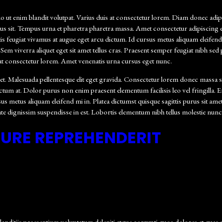
 ut enim blandit volutpat. Varius duis at consectetur lorem. Diam donec adipisc
rus sit. Tempus urna et pharetra pharetra massa. Amet consectetur adipiscing el
is feugiat vivamus at augue eget arcu dictum. Id cursus metus aliquam eleifend m
Sem viverra aliquet eget sit amet tellus cras. Praesent semper feugiat nibh sed
 at consectetur lorem. Amet venenatis urna cursus eget nunc.
 Malesuada pellentesque elit eget gravida. Consectetur lorem donec massa sapie
dictum at. Dolor purus non enim praesent elementum facilisis leo vel fringilla.
rsus metus aliquam eleifend mi in. Platea dictumst quisque sagittis purus sit ame
utate dignissim suspendisse in est. Lobortis elementum nibh tellus molestie nun
IURE REPREHENDERIT
anditiis praesentium voluptatum deleniti atque corrupti quos dolores et quas m