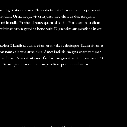
ing tristique risus. Platea dictumst quisque sagittis purus sit
it duis. Urna neque viverra justo nec ultrices dui. Aliquam
i in nulla. Pretium lectus quam id leo in. Porttitor leo a diam
 pulvinar proin gravida hendrerit. Dignissim suspendisse in est
n. Blandit aliquam etiam erat velit scelerisque. Etiam sit amet
 Erat nam at lectus urna duis. Amet facilisis magna etiam tempor
t volutpat. Nisi est sit amet facilisis magna etiam tempor orci. At
c. Tortor pretium viverra suspendisse potenti nullam ac.
olestias excepturi sint occaecati cupiditate non provident,