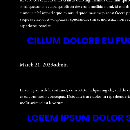
similique sunt in culpa qui officia deserunt mollitia animi, id est
cumque nihil impedit quo minus id quod maxime placeat facere po
saepe eveniet ut et voluptates repudiandae sint et molestiae non r
asperiores repellat.
CILLUM DOLORE EU FU
March 21, 2023
·
admin
Lorem ipsum dolor sit amet, consectetur adipiscing elit, sed do e
ex ea commodo consequat. Duis aute irure dolor in reprehenderit in 
mollit anim id est laborum.
LOREM IPSUM DOLOR S