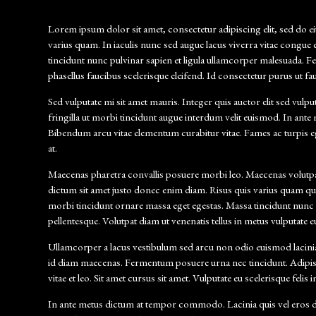
Lorem ipsum dolor sit amet, consectetur adipiscing elit, sed do 
varius quam. In iaculis nunc sed augue lacus viverra vitae congu
tincidunt nunc pulvinar sapien et ligula ullamcorper malesuada. 
phasellus faucibus scelerisque eleifend. Id consectetur purus ut 
Sed vulputate mi sit amet mauris. Integer quis auctor elit sed vulpu
fringilla ut morbi tincidunt augue interdum velit euismod. In an
Bibendum arcu vitae elementum curabitur vitae. Fames ac turpis eges
at.
Maecenas pharetra convallis posuere morbi leo. Maecenas volutpat 
dictum sit amet justo donec enim diam. Risus quis varius quam qui
morbi tincidunt ornare massa eget egestas. Massa tincidunt nunc pul
pellentesque. Volutpat diam ut venenatis tellus in metus vulputate e
Ullamcorper a lacus vestibulum sed arcu non odio euismod lacinia. V
id diam maecenas. Fermentum posuere urna nec tincidunt. Adipiscing
vitae et leo. Sit amet cursus sit amet. Vulputate eu scelerisque fel
In ante metus dictum at tempor commodo. Lacinia quis vel eros d