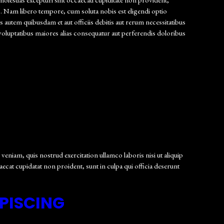
tio. Nam libero tempore, cum soluta nobis est eligendi optio
utem quibusdam et aut officiis debitis aut rerum necessitatibus
s voluptatibus maiores alias consequatur aut perferendis doloribus
eniam, quis nostrud exercitation ullamco laboris nisi ut aliquip
aecat cupidatat non proident, sunt in culpa qui officia deserunt
PISCING