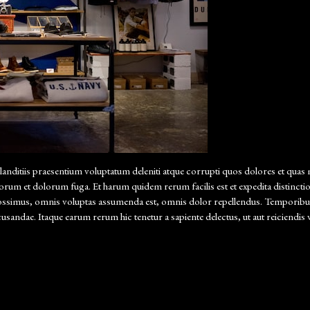
anditiis praesentium voluptatum deleniti atque corrupti quos dolores et quas m
 laborum et dolorum fuga. Et harum quidem rerum facilis est et expedita distinc
ssimus, omnis voluptas assumenda est, omnis dolor repellendus. Temporibus a
ecusandae. Itaque earum rerum hic tenetur a sapiente delectus, ut aut reiciendi