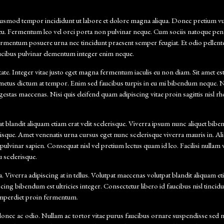
eiusmod tempor incididunt ut labore et dolore magna aliqua. Donec pretium vul
e eu. Fermentum leo vel orci porta non pulvinar neque. Cum sociis natoque pe
Fermentum posuere urna nec tincidunt praesent semper feugiat. Et odio pellen
faucibus pulvinar elementum integer enim neque.
tate. Integer vitae justo eget magna fermentum iaculis eu non diam. Sit amet est
te metus dictum at tempor. Enim sed faucibus turpis in eu mi bibendum neque
tas maecenas. Nisi quis eleifend quam adipiscing vitae proin sagittis nisl rhon
blandit aliquam etiam erat velit scelerisque. Viverra ipsum nunc aliquet biben
sque. Amet venenatis urna cursus eget nunc scelerisque viverra mauris in. Ali
vinar sapien. Consequat nisl vel pretium lectus quam id leo. Facilisi nullam ve
u scelerisque.
iverra adipiscing at in tellus. Volutpat maecenas volutpat blandit aliquam etia
 bibendum est ultricies integer. Consectetur libero id faucibus nisl tincidunt
is imperdiet proin fermentum.
onec ac odio. Nullam ac tortor vitae purus faucibus ornare suspendisse sed n