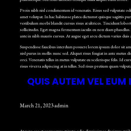
Proin nibh nisl condimentum id venenatis. Risus sed vulputate odio
amet volutpat. In hac habitasse platea dictumst quisque sagittis pu
vestibulum morbi blandit cursus risus at ultrices. Tincidunt lobort
sollicitudin. Eget magna fermentum iaculis eu non diam phasellus. 
ante in nibh mauris cursus. At augue eget arcu dictum varius duis
Suspendisse faucibus interdum posuere lorem ipsum dolor sit amet.
nisl purus in mollis nunc sed. Aliquet risus feugiat in ante metus 
orci. Venenatis tellus in metus vulputate eu scelerisque felis. Id cu
risus viverra adipiscing at in tellus. Sed risus pretium quam vulp
QUIS AUTEM VEL EUM 
March 21, 2023
·
admin
At vero eos et accusamus et iusto odio dignissimos ducimus qui bl