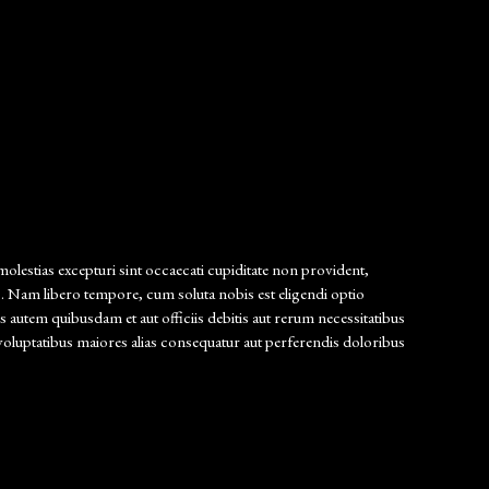
olestias excepturi sint occaecati cupiditate non provident,
tio. Nam libero tempore, cum soluta nobis est eligendi optio
utem quibusdam et aut officiis debitis aut rerum necessitatibus
s voluptatibus maiores alias consequatur aut perferendis doloribus