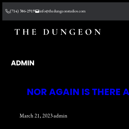
Skip
(714) 386-2919
info@thedungeonstudios.com
to
content
ADMIN
NOR AGAIN IS THERE
March 21, 2023
·
admin