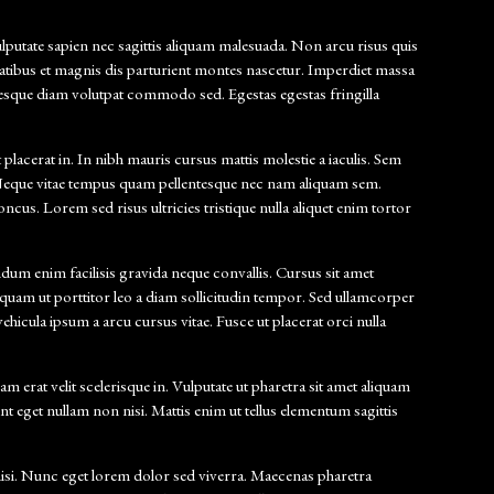
putate sapien nec sagittis aliquam malesuada. Non arcu risus quis
natibus et magnis dis parturient montes nascetur. Imperdiet massa
tesque diam volutpat commodo sed. Egestas egestas fringilla
 placerat in. In nibh mauris cursus mattis molestie a iaculis. Sem
. Neque vitae tempus quam pellentesque nec nam aliquam sem.
cus. Lorem sed risus ultricies tristique nulla aliquet enim tortor
dum enim facilisis gravida neque convallis. Cursus sit amet
quam ut porttitor leo a diam sollicitudin tempor. Sed ullamcorper
hicula ipsum a arcu cursus vitae. Fusce ut placerat orci nulla
m erat velit scelerisque in. Vulputate ut pharetra sit amet aliquam
 eget nullam non nisi. Mattis enim ut tellus elementum sagittis
isi. Nunc eget lorem dolor sed viverra. Maecenas pharetra