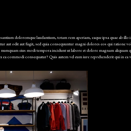
usantium doloremque laudantium, totam rem aperiam, eaque ipsa quae ab illo inve
ur aut odit aut fugit, sed quia consequuntur magni dolores eos qui ratione 
a non numquam eius modi tempora incidunt ut labore et dolore magnam aliquam
 ex ea commodi consequatur? Quis autem vel eum iure reprehenderit qui in ea vol