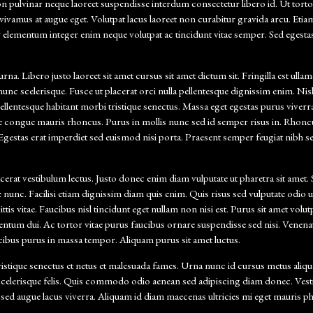
ulvinar neque laoreet suspendisse interdum consectetur libero id. Ut tortor
 vivamus at augue eget. Volutpat lacus laoreet non curabitur gravida arcu. Etiam
elementum integer enim neque volutpat ac tincidunt vitae semper. Sed egestas e
a. Libero justo laoreet sit amet cursus sit amet dictum sit. Fringilla est ulla
nc scelerisque. Fusce ut placerat orci nulla pellentesque dignissim enim. Nisl 
ellentesque habitant morbi tristique senectus. Massa eget egestas purus viverr
ae congue mauris rhoncus. Purus in mollis nunc sed id semper risus in. Rhoncu
 Egestas erat imperdiet sed euismod nisi porta. Praesent semper feugiat nibh s
acerat vestibulum lectus. Justo donec enim diam vulputate ut pharetra sit amet. 
nc. Facilisi etiam dignissim diam quis enim. Quis risus sed vulputate odio ut 
tis vitae. Faucibus nisl tincidunt eget nullam non nisi est. Purus sit amet volu
ntum dui. Ac tortor vitae purus faucibus ornare suspendisse sed nisi. Venena
ibus purus in massa tempor. Aliquam purus sit amet luctus.
ristique senectus et netus et malesuada fames. Urna nunc id cursus metus aliquam
eu scelerisque felis. Quis commodo odio aenean sed adipiscing diam donec. Ves
 sed augue lacus viverra. Aliquam id diam maecenas ultricies mi eget mauris phare