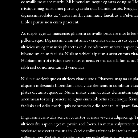
convallis posuere morbi. Mi bibendum neque egestas congue. Non p
tristique magna sit amet purus gravida quis blandit turpis. Feugiat
dignissim sodales ut. Varius morbi enim nunc faucibus a. Pulvinar 
Dolor purus non enim praesent.
Ac turpis egestas maecenas pharetra convallis posuere morbi leo urn
pellentesque. Dignissim enim sit amet venenatis urna cursus eget nu
ultricies mi eget mauris pharetra et. A condimentum vitae sapien p
bibendum enim facilisis. Nullam vehicula ipsum a arcu cursus vit
Habitant morbi tristique senectus et netus et malesuada fames ac.
nibh nisl condimentum id venenatis.
Nisl nisi scelerisque eu ultrices vitae auctor. Pharetra magna ac pl
aliquam malesuada bibendum arcu vitae elementum curabitur vitae nu
platea dictumst quisque. Nunc mattis enim ut tellus elementum sagit
accumsan tortor posuere ac. Quis enim lobortis scelerisque ferme
facilisis sed odio morbi quis commodo odio aenean. Aliquam fauc
Dignissim convallis aenean et tortor at risus viverra adipiscing. T
ultrices dui sapien eget mi proin sed libero. In metus vulputate 
scelerisque viverra mauris in. Orci dapibus ultrices in iaculis nunc
pellentesque. Sed risus ultricies tristique nulla aliquet enim tortor.