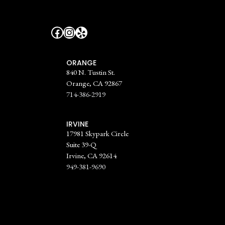
Facebook
Instagram
Yelp
ORANGE
840 N. Tustin St.
Orange, CA 92867
714-386-2919
IRVINE
17981 Skypark Circle
Suite 39-Q
Irvine, CA 92614
949-381-9690