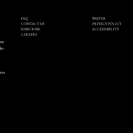
FAQ
WAIVER
CONTACT US
PRIVACY POLICY
SUBSCRIBE
ACCESSIBILITY
CAREERS
our
dio
ess.