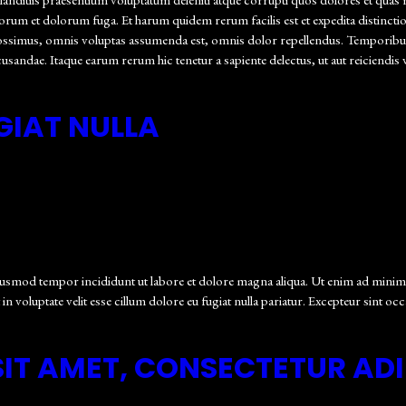
 laborum et dolorum fuga. Et harum quidem rerum facilis est et expedita distinc
ssimus, omnis voluptas assumenda est, omnis dolor repellendus. Temporibus a
ecusandae. Itaque earum rerum hic tenetur a sapiente delectus, ut aut reiciendi
GIAT NULLA
iusmod tempor incididunt ut labore et dolore magna aliqua. Ut enim ad minim v
voluptate velit esse cillum dolore eu fugiat nulla pariatur. Excepteur sint occ
IT AMET, CONSECTETUR ADI