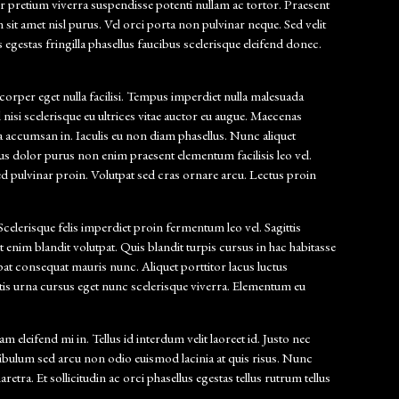
 pretium viverra suspendisse potenti nullam ac tortor. Praesent
 sit amet nisl purus. Vel orci porta non pulvinar neque. Sed velit
gestas fringilla phasellus faucibus scelerisque eleifend donec.
mcorper eget nulla facilisi. Tempus imperdiet nulla malesuada
nisi scelerisque eu ultrices vitae auctor eu augue. Maecenas
a accumsan in. Iaculis eu non diam phasellus. Nunc aliquet
s dolor purus non enim praesent elementum facilisis leo vel.
ed pulvinar proin. Volutpat sed cras ornare arcu. Lectus proin
Scelerisque felis imperdiet proin fermentum leo vel. Sagittis
enim blandit volutpat. Quis blandit turpis cursus in hac habitasse
tpat consequat mauris nunc. Aliquet porttitor lacus luctus
tis urna cursus eget nunc scelerisque viverra. Elementum eu
 eleifend mi in. Tellus id interdum velit laoreet id. Justo nec
tibulum sed arcu non odio euismod lacinia at quis risus. Nunc
tra. Et sollicitudin ac orci phasellus egestas tellus rutrum tellus