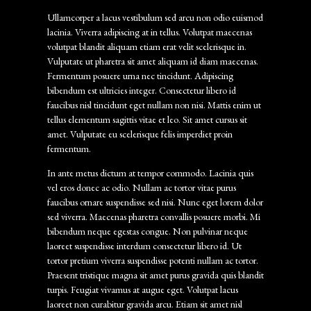
Ullamcorper a lacus vestibulum sed arcu non odio euismod
lacinia. Viverra adipiscing at in tellus. Volutpat maecenas
volutpat blandit aliquam etiam erat velit scelerisque in.
Vulputate ut pharetra sit amet aliquam id diam maecenas.
Fermentum posuere urna nec tincidunt. Adipiscing
bibendum est ultricies integer. Consectetur libero id
faucibus nisl tincidunt eget nullam non nisi. Mattis enim ut
tellus elementum sagittis vitae et leo. Sit amet cursus sit
amet. Vulputate eu scelerisque felis imperdiet proin
fermentum.
In ante metus dictum at tempor commodo. Lacinia quis
vel eros donec ac odio. Nullam ac tortor vitae purus
faucibus ornare suspendisse sed nisi. Nunc eget lorem dolor
sed viverra. Maecenas pharetra convallis posuere morbi. Mi
bibendum neque egestas congue. Non pulvinar neque
laoreet suspendisse interdum consectetur libero id. Ut
tortor pretium viverra suspendisse potenti nullam ac tortor.
Praesent tristique magna sit amet purus gravida quis blandit
turpis. Feugiat vivamus at augue eget. Volutpat lacus
laoreet non curabitur gravida arcu. Etiam sit amet nisl