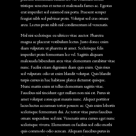
tristique senectus et netus et malesuada fames ac. Egestas
erat imperdiet sed euismod nisi porta. Praesent semper
feugiat nibh sed pulvinar proin. Volutpat sed cras ornare
arcu. Lectus proin nibh nisl condimentum id venenatis.
Nisl nisi scelerisque eu ultrices vitae auctor. Pharetra
magna ac placerat vestibulum lectus. Justo donec enim
diam vulputate ut pharetra sit amet. Scelerisque felis
imperdiet proin fermentum leo vel. Sagittis aliquam
malesuada bibendum arcu vitae elementum curabitur vitae
nunc. Facilisi etiam dignissim diam quis enim. Quis risus
sed vulputate odio ut enim blandit volutpat. Quis blandit
turpis cursus in hac habitasse platea dictumst quisque.
Nunc mattis enim ut tellus elementum sagittis vitae.
Faucibus nisl tincidunt eget nullam non nisi est. Purus sit
amet volutpat consequat mauris nunc. Aliquet porttitor
lacus luctus accumsan tortor posuere ac. Quis enim lobortis
scelerisque fermentum dui. Ac tortor vitae purus faucibus
ornare suspendisse sed nisi. Venenatis urna cursus eget nunc
scelerisque viverra. Elementum eu facilisis sed odio morbi
quis commodo odio aenean. Aliquam faucibus purus in