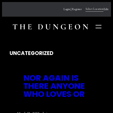
Skip
Select Location
Login | Register
Edit
to
content
UNCATEGORIZED
NOR AGAIN IS
THERE ANYONE
WHO LOVES OR