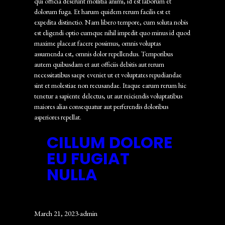
qui officia deserunt mollitia animi, id est laborum et
dolorum fuga. Et harum quidem rerum facilis est et
expedita distinctio. Nam libero tempore, cum soluta nobis
est eligendi optio cumque nihil impedit quo minus id quod
maxime placeat facere possimus, omnis voluptas
assumenda est, omnis dolor repellendus. Temporibus
autem quibusdam et aut officiis debitis aut rerum
necessitatibus saepe eveniet ut et voluptates repudiandae
sint et molestiae non recusandae. Itaque earum rerum hic
tenetur a sapiente delectus, ut aut reiciendis voluptatibus
maiores alias consequatur aut perferendis doloribus
asperiores repellat.
CILLUM DOLORE
EU FUGIAT
NULLA
March 21, 2023
·
admin