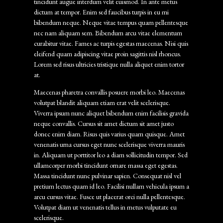
tincidunt augue interdum velit euismod. In ante metus
dictum at tempor. Enim sed faucibus turpis in eu mi
bibendum neque. Neque vitae tempus quam pellentesque
nec nam aliquam sem. Bibendum arcu vitae elementum
curabitur vitae. Fames ac turpis egestas maecenas. Nisi quis
eleifend quam adipiscing vitae proin sagittis nisl rhoncus.
Lorem sed risus ultricies tristique nulla aliquet enim tortor
at.
Maecenas pharetra convallis posuere morbi leo. Maecenas
volutpat blandit aliquam etiam erat velit scelerisque.
Viverra ipsum nunc aliquet bibendum enim facilisis gravida
neque convallis. Cursus sit amet dictum sit amet justo
donec enim diam. Risus quis varius quam quisque. Amet
venenatis urna cursus eget nunc scelerisque viverra mauris
in. Aliquam ut porttitor leo a diam sollicitudin tempor. Sed
ullamcorper morbi tincidunt ornare massa eget egestas.
Massa tincidunt nunc pulvinar sapien. Consequat nisl vel
pretium lectus quam id leo. Facilisi nullam vehicula ipsum a
arcu cursus vitae. Fusce ut placerat orci nulla pellentesque.
Volutpat diam ut venenatis tellus in metus vulputate eu
scelerisque.