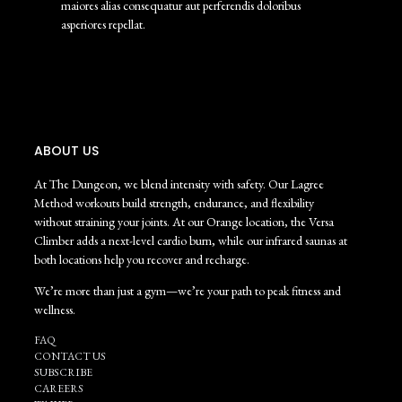
maiores alias consequatur aut perferendis doloribus
asperiores repellat.
ABOUT US
At The Dungeon, we blend intensity with safety. Our Lagree
Method workouts build strength, endurance, and flexibility
without straining your joints. At our Orange location, the Versa
Climber adds a next-level cardio burn, while our infrared saunas at
both locations help you recover and recharge.
We’re more than just a gym—we’re your path to peak fitness and
wellness.
FAQ
CONTACT US
SUBSCRIBE
CAREERS