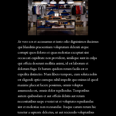
At vero eos et accusamus et iusto odio dignissimos ducimus
qui blanditiis praesentium voluptatum deleniti atque
corrupti quos dolores et quas molestias excepturi sint
occaecati cupiditate non provident, similique sunt in culpa
qui officia deserunt mollitia animi, id est laborum et
dolorum fuga. Et harum quidem rerum facilis est et
expedita distinctio. Nam libero tempore, cum soluta nobis
est eligendi optio cumque nihil impedit quo minus id quod
maxime placeat facere possimus, omnis voluptas
assumenda est, omnis dolor repellendus. Temporibus
autem quibusdam et aut officiis debitis aut rerum
necessitatibus saepe eveniet ut et voluptates repudiandae
sint et molestiae non recusandae. Itaque earum rerum hic
tenetur a sapiente delectus, ut aut reiciendis voluptatibus