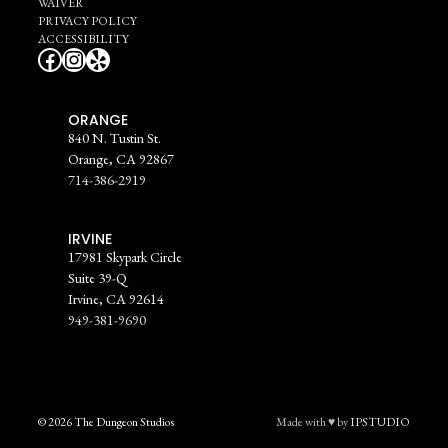
WAIVER
PRIVACY POLICY
ACCESSIBILITY
Facebook
Instagram
Yelp
ORANGE
840 N. Tustin St.
Orange, CA 92867
714-386-2919
IRVINE
17981 Skypark Circle
Suite 39-Q
Irvine, CA 92614
949-381-9690
© 2026 The Dungeon Studios
Made with ♥ by
IPSTUDIO