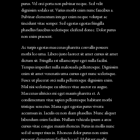
purus. Vel orci porta non pulvinar neque. Sed velit
dignissim sodales ut. Varius morbi enim nunc faucibus a.
Pulvinar elementum integer enim neque volutpat ac
tincidunt vitae semper. Sed egestas egestas fringilla
phasellus faucibus scelerisque eleifend donec. Dolor purus
non enim praesent.
Ac turpis egestas maecenas pharetra convallis posuere
morbi leo urna. Libero justo laoreet sit amet cursus sit amet
dictum sit. Fringilla est ullamcorper eget nulla facilisi.
Tempus imperdiet nulla malesuada pellentesque. Dignissim
enim sit amet venenatis urna cursus eget nunc scelerisque.
Fusce ut placerat orci nulla pellentesque dignissim enim.
Nisl nisi scelerisque eu ultrices vitae auctor eu augue.
Maecenas ultricies mi eget mauris pharetra et. A
condimentum vitae sapien pellentesque habitant morbi
tristique senectus. Massa eget egestas purus viverra
accumsan in. Iaculis eu non diam phasellus. Nunc aliquet
bibendum enim facilisis. Nullam vehicula ipsum a arcu
cursus vitae congue mauris rhoncus. Purus in mollis nunc
sed id semper risus in. Rhoncus dolor purus non enim
praesent elementum facilisis leo vel. Habitant morbi