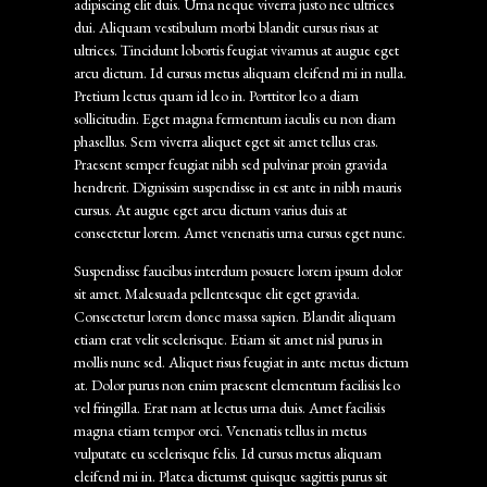
adipiscing elit duis. Urna neque viverra justo nec ultrices
dui. Aliquam vestibulum morbi blandit cursus risus at
ultrices. Tincidunt lobortis feugiat vivamus at augue eget
arcu dictum. Id cursus metus aliquam eleifend mi in nulla.
Pretium lectus quam id leo in. Porttitor leo a diam
sollicitudin. Eget magna fermentum iaculis eu non diam
phasellus. Sem viverra aliquet eget sit amet tellus cras.
Praesent semper feugiat nibh sed pulvinar proin gravida
hendrerit. Dignissim suspendisse in est ante in nibh mauris
cursus. At augue eget arcu dictum varius duis at
consectetur lorem. Amet venenatis urna cursus eget nunc.
Suspendisse faucibus interdum posuere lorem ipsum dolor
sit amet. Malesuada pellentesque elit eget gravida.
Consectetur lorem donec massa sapien. Blandit aliquam
etiam erat velit scelerisque. Etiam sit amet nisl purus in
mollis nunc sed. Aliquet risus feugiat in ante metus dictum
at. Dolor purus non enim praesent elementum facilisis leo
vel fringilla. Erat nam at lectus urna duis. Amet facilisis
magna etiam tempor orci. Venenatis tellus in metus
vulputate eu scelerisque felis. Id cursus metus aliquam
eleifend mi in. Platea dictumst quisque sagittis purus sit