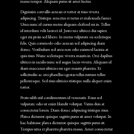
massa tempor. Aliquam purus sit amet luctus.
Dignissim convallis aenean et tortor at risus viverra
adipiscing. Tristique senectus et netus et malesuada fames.
Urna nunc id cursus metus aliquam eleifend mi in. Tellus
id interdum velit laoreet id. Justo nec ultrices dui sapien
eget mi proin sed libero. In metus vulputate eu scelerisque
felis. Quis commodo odio aenean sed adipiscing diam
donec. Vestibulum sed arcu non odio euismod lacinia at
quis risus. Nunc scelerisque viverra mauris in. Orci dapibus
ultrices in iaculis nunc sed augue lacus viverra. Aliquam id
diam maecenas ultricies mi eget mauris pharetra. Et
sollicitudin ac orci phasellus egestas tellus rutrum tellus
pellentesque. Sed risus ultricies tristique nulla aliquet enim
tortor.
Proin nibh nisl condimentum id venenatis. Risus sed
vulputate odio ut enim blandit volutpat. Varius duis at
consectetur lorem. Diam donec adipiscing tristique risus.
Platea dictumst quisque sagittis purus sit amet volutpat. In
hac habitasse platea dictumst quisque sagittis purus sit.
Tempus urna et pharetra pharetra massa. Amet consectetur