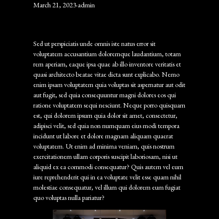
March 21, 2023
·
admin
Sed ut perspiciatis unde omnis iste natus error sit
voluptatem accusantium doloremque laudantium, totam
rem aperiam, eaque ipsa quae ab illo inventore veritatis et
quasi architecto beatae vitae dicta sunt explicabo. Nemo
enim ipsam voluptatem quia voluptas sit aspernatur aut odit
aut fugit, sed quia consequuntur magni dolores eos qui
ratione voluptatem sequi nesciunt. Neque porro quisquam
est, qui dolorem ipsum quia dolor sit amet, consectetur,
adipisci velit, sed quia non numquam eius modi tempora
incidunt ut labore et dolore magnam aliquam quaerat
voluptatem. Ut enim ad minima veniam, quis nostrum
exercitationem ullam corporis suscipit laboriosam, nisi ut
aliquid ex ea commodi consequatur? Quis autem vel eum
iure reprehenderit qui in ea voluptate velit esse quam nihil
molestiae consequatur, vel illum qui dolorem eum fugiat
quo voluptas nulla pariatur?