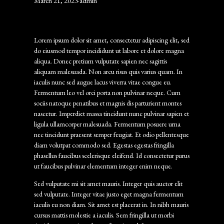
March 21, 2023
·
admin
Lorem ipsum dolor sit amet, consectetur adipiscing elit, sed
do eiusmod tempor incididunt ut labore et dolore magna
aliqua. Donec pretium vulputate sapien nec sagittis
aliquam malesuada. Non arcu risus quis varius quam. In
iaculis nunc sed augue lacus viverra vitae congue eu.
Fermentum leo vel orci porta non pulvinar neque. Cum
sociis natoque penatibus et magnis dis parturient montes
nascetur. Imperdiet massa tincidunt nunc pulvinar sapien et
ligula ullamcorper malesuada. Fermentum posuere urna
nec tincidunt praesent semper feugiat. Et odio pellentesque
diam volutpat commodo sed. Egestas egestas fringilla
phasellus faucibus scelerisque eleifend. Id consectetur purus
ut faucibus pulvinar elementum integer enim neque.
Sed vulputate mi sit amet mauris. Integer quis auctor elit
sed vulputate. Integer vitae justo eget magna fermentum
iaculis eu non diam. Sit amet est placerat in. In nibh mauris
cursus mattis molestie a iaculis. Sem fringilla ut morbi