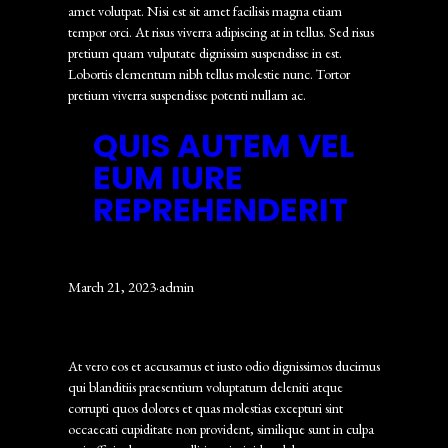
amet volutpat. Nisi est sit amet facilisis magna etiam
tempor orci. At risus viverra adipiscing at in tellus. Sed risus
pretium quam vulputate dignissim suspendisse in est.
Lobortis elementum nibh tellus molestie nunc. Tortor
pretium viverra suspendisse potenti nullam ac.
QUIS AUTEM VEL
EUM IURE
REPREHENDERIT
March 21, 2023
·
admin
At vero eos et accusamus et iusto odio dignissimos ducimus
qui blanditiis praesentium voluptatum deleniti atque
corrupti quos dolores et quas molestias excepturi sint
occaecati cupiditate non provident, similique sunt in culpa